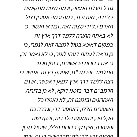
גודל מעלת המצוה, וכמה מצות מתקימים
על ידה, זאת ועוד, כמה וכמה אסורין נצול
האדם על ידי מצוה זאת, ובודאי הגמור, כי
לא באתה התורה ללמד דרך ארץ זה
במקום דאיכא בטול למצוה זאת לגמרי, כי
כן נראה לעניות דעתי לומר, כי לא נאמר זה,
כי אם בדורות הראשונים, בזמן חכמי
התלמוד. והרמב"ם, שפסק דין זה, אפשר כי
רצה ללמד דרך ארץ למאן דאפשר, או גם
הרמב"ם דבר בזמנו דוקא, לא כן בדורות
האחרונים ובזמננו זה, לא נאמרו כל
השעורים הללו, דאחסור דרי, וגברה כח
הקליפה, ונתמעטו הלבבות, והקדושה
והטהרה, ואין נקי בדורות הללו, שינצל מעון
הוצאת זרע לבטלה ומהרהורים רעים, וכמו