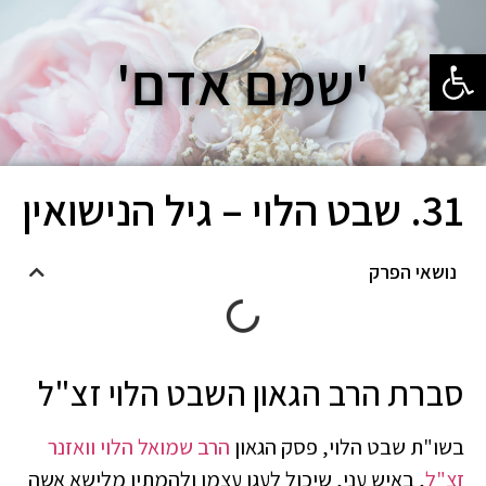
פתח סרגל נגישות
'שמם אדם'
31. שבט הלוי – גיל הנישואין
נושאי הפרק
סברת הרב הגאון השבט הלוי זצ"ל
בשו"ת שבט הלוי, פסק הגאון
הרב שמואל הלוי וואזנר
זצ"ל
, באיש עני, שיכול לעגן עצמו ולהמתין מלישא אשה