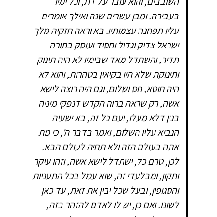
השובבים, והוא עובר על דת, וכל ימיו
בעבירה. ומבן עשרים שנה ואילך אומרים
עליו תפחנה עצמותיו. בא וראה חזקיה מלך
ישראל צדיק וגדול וחסיד ועוסק בתורה
תדיר, והשתדל מאד שבימיו לא היה תינוק
ותינוקת שלא היו בקיאין בטהרות, והוא לא
היה חוטא, חס ושלום, וגם היה רוצה לישא
אשה, רק שראה ברוח הקדש דנפקי מיניה
בנין דלא מעלו, ועם כל זה, בא ישעיה
הנביא עליו השלום, ואמר בדבר ה', כי מת
אתה בעולם הזה ולא תחיה לעולם הבא.
לכן, טרם כל, ישתדל לישא אשה, וזהו עיקר
ותקון, ומבלעדי זה, שוא עמל בכל התעניות
והסגופין, ובעל שכל יבין את זאת, עד כאן
לשונו. ואם כן, יש לו לאדם להזהר בזה,