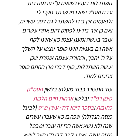
השתדלות בענין נשואים ע"י פרנסה בית
וכרם ואח"כ ישא כמו שכתב חקרי לב,
ולפעמים אין בידו להשתדל גם לפני עשרים,
ואם כן איך בידינו לפסוק דיום אחרי עשרים
עובר בעשה ומעגן עצמו כיון שאינו לקח
אשה גם בעניות ואינו סומך עצמו על השלך
על ה' יהבך, והתורה עצמה אומרת שכן
יעשה השתדלות, סוף דברי מרן החתם סופר
צריכים למוד.
עוד התעורר כבוד מעלתו בלשון
הסמ"ק
סימן רפ"ד
ובלשון
ארחות חיים הלכות
כתובות
ו
בספר דינא דחיי עשין מ"ט
(לבעל
כנסת הגדולה) שכתבו כיון שעברו עשרים
שנה ולא נשא אשה הרי זה עובר ומבטל
מצות עשה, ואף על גב דבן ח"י חייב לישא