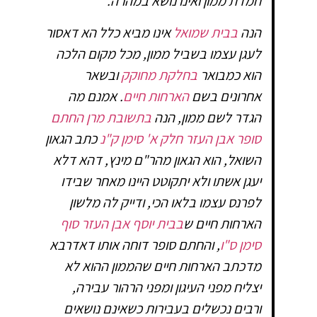
חמדת ממון ואינו נושא במהרה.
הנה
בבית שמואל
אינו מביא כלל הא דאסור
לעגן עצמו בשביל ממון, מכל מקום הלכה
הוא כמבואר
בחלקת מחוקק
ובשאר
אחרונים בשם
הארחות חיים
. אמנם מה
הגדר לשם ממון, הנה
בתשובת מרן החתם
סופר אבן העזר חלק א' סימן ק"נ
כתב הגאון
השואל, הוא הגאון מהר"ם מינץ, דהא דלא
יעגן אשתו ולא יתקוטט היינו מאחר שבידו
לפרנס עצמו בלאו הכי, ודייק לה מלשון
הארחות חיים ש
בבית יוסף אבן העזר סוף
סימן ס"ו
, והחתם סופר דוחה אותו דאדרבא
מדכתב הארחות חיים שהממון ההוא לא
יצליח מפני העיגון ומפני הרהור עבירה,
ורבים נכשלים בעבירות כשאינם נושאים