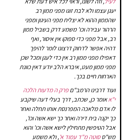
לעיל
, וזה לשונו, וראוי לכל איש דעת שלא
יעגן עצמו ולא לבת זוגו מפני ממון רב
שהממון ההוא לא יצליח מפני העיגון ומפני
הרהור עבירה וכו' משמע דרק בשביל ממון
רב, אבל מפני כדי ספוקו אין איסור, ואף
דהיה אפשר לדחוק דרצונו לומר להיפך
דאפילו מפני ממון רב אין כדי לעגן ומכל שכן
מפני ממון מעט, איברא הלב יודע דאין כוונת
הארחות חיים בכך.
ועוד דרבינו הרמב"ם
פרק ה מדעות הלכה
י"א
אומר כן, שכתב, דרך בעלי דעה שיקבע
לו אדם מלאכה המפרנסת אותו תחלה ואחר
כך יקנה בית דירה ואחר כך ישא אשה וכו',
אבל הטיפשין מתחילין לישא אשה וכו' והוא
מש"ס
סוטה מ"ד עמוד א'
, ולא משמע