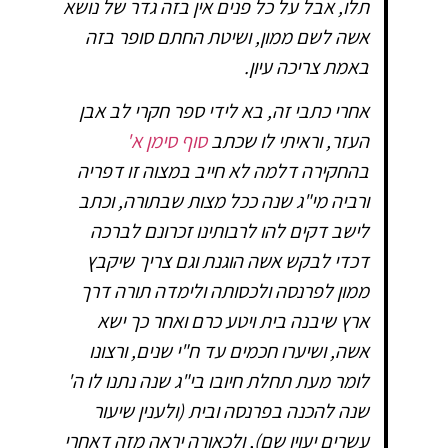
תלו, אבל על כל פנים אין בזה גדר של נושא
אשה לשם ממון, ושיטת החתם סופר בזה
באמת צריכה עיון.
אחרי כתבי זה, בא לידי ספר חקרי לב אבן
העזר, וראיתי לו שכתב
סוף סימן א'
בהחקירה דלמה לא חייב במצוה זו דפריה
ורביה מי"ג שנה ככל מצות שבתורה, וכתב
לישב דקים להו לרבותינו זכרונם לברכה
דכדי לבקש אשה הוגנת וגם צריך שיקבץ
ממון לפרנסה ולכסותה ולימדה תורה דרך
ארץ שיבנה בית ויטע כרם ואחר כך ישא
אשה, ושיערו חכמים עד ח"י שנים, ורצונו
לומר מעת תחלת חיובו בי"ג שנה נתנו לו ה'
שנה להכנה בפרנסה ובית (ולענין שיעור
עשרים יעוין שם), ולכאורה יראה מזה דאחרי