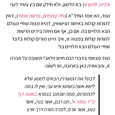
ורביה, סימן א
) בזו הלשון, ולא חילק שם בין עשיר לעני.
ועוד, הא אמר החיד"א (
נחל קדומים, פרשת אמור
), דאין
להורות קולות באיחור הנישואין, דהיא מצוה שחיי העולם
הבא תלויים בה. אם כן, אף אם היתה בידינו הרשות
להורות קולות במצוה זו, איך היינו מורים קולות בדבר
שחיי העולם הבא תלויים בו?
ועוד מצאתי בדברי רבנו חיים פלאג'י תשובה על סברה
זו, והבאתיה כאן בארוכה, וזו לשונו-
לבטל את המעוררין הבאים למנוע שלא
לישא אשה כשהוא איש עני, ואין לו במה
להתפרנס, ממה שכתוב בגמרא
בסוטה דף
מ"ד עמוד א
', תנו רבנן, אשר בנה, אשר
נטע, אשר ארס, למדה תורה דרך ארץ