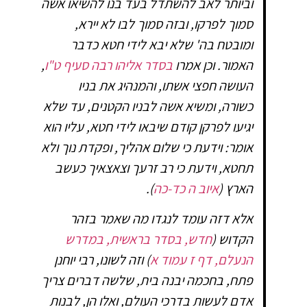
וביותר לאב להשתדל בעד בנו להשיאו אשה
סמוך לפרקו, ובזה סמוך לבו לא יירא,
ומובטח בה' שלא יבא לידי חטא כדבר
האמור. וכן אמרו
בסדר אליהו רבה סעיף ט"ו
,
העושה חפצי אשתו, והמנהיג את בניו
כשורה, ומשיא אשה לבניו הקטנים, עד שלא
יגיעו לפרקן קודם שיבאו לידי חטא, עליו הוא
אומר: וידעת כי שלום אהליך, ופקדת נוך ולא
תחטא, וידעת כי רב זרעך וצאצאיך כעשב
הארץ (
איוב ה כד-כה
).
אלא דזה עומד לנגדו מה שאמר בזהר
הקדוש (
חדש, בסדר בראשית, במדרש
הנעלם, דף ז עמוד א
) וזה לשונו, רבי יוחנן
פתח, בחכמה יבנה בית, שלשה דברים צריך
אדם לעשות בדרכי העולם, ואלו הן, לבנות