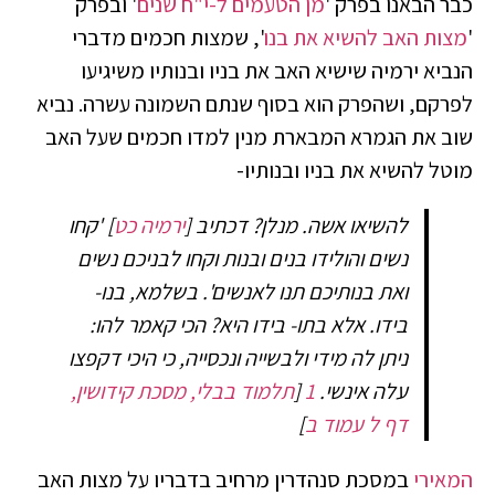
כבר הבאנו בפרק '
מן הטעמים ל-י"ח שנים
' ובפרק
'
מצות האב להשיא את בנו
', שמצות חכמים מדברי
הנביא ירמיה שישיא האב את בניו ובנותיו משיגיעו
לפרקם, ושהפרק הוא בסוף שנתם השמונה עשרה. נביא
שוב את הגמרא המבארת מנין למדו חכמים שעל האב
מוטל להשיא את בניו ובנותיו-
להשיאו אשה. מנלן? דכתיב [
ירמיה כט
] 'קחו
נשים והולידו בנים ובנות וקחו לבניכם נשים
ואת בנותיכם תנו לאנשים'. בשלמא, בנו-
בידו. אלא בתו- בידו היא? הכי קאמר להו:
ניתן לה מידי ולבשייה ונכסייה, כי היכי דקפצו
עלה אינשי
.
1
[
תלמוד בבלי, מסכת קידושין,
דף ל עמוד ב
]
המאירי
במסכת סנהדרין מרחיב בדבריו על מצות האב