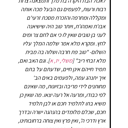
לאכול הבת היקרה בת מלך ותמצאנה צרות
רבות ורעות, לפעמים גם הבעל מכה אותה
ומקללה ומחרפה והזכרת מסכת זרעי'ם
אבו'ת ואמהו'ת, ויותר טוב היה שישיאנה
לעני בן טובים שאין לו כי אם לחם צר ומים
לחץ. ומקרא מלא אמר שלמה המלך עליו
השלום- "טוב פת חרבה ושלוה בה מבית
מלא זבחי ריב" [
משלי, יז, א
]. וגם האב ואם,
תמיד חייהם אינן חיים, שדעתם על בתם
איך יתנהג עמה, ולפעמים באים הב'
מחותנים לידי מריבה ובזיונות, מה שאינם
לפי כבודו, ומרעה אל רעה יצאו. מה שאין כן
משיא בתו לתלמיד חכם או לבן תלמיד
חכם, שכלם מלומדים בהנהגה ישרה ובדרך
ארץ ודרכי ה', ואין פרץ ואין צוחה ברחובותינו,