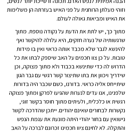
הבנה אמיתית לנפש האדם. תכונה זו שייכת יותר לנשים,
וזוהי מעלתן הרוחנית על פני האיש בעזרתה הן משלימות
את האיש ומביאות גאולה לעולם.
מתוך כך, יש לתת את הדעת על נקודה נוספת. מתוך
שרגשותיה של נערה חזקים, היא עלולה להיקשר ואף
להינשא לגבר שלא מכבד אותה כראוי ואין בו מידות
טובות. על כן צוו חכמים על האב שיספק לבתו את כל
הדרוש לה כדי שתינשא בכבוד ולא מתוך מצוקה, וכן
שידריך ויכוון את בתו שתיצור קשר רגשי עם גבר הגון
שיתייחס אליה כראוי. בדורנו, כשם שכבר היה בדורות
שלפנינו, אנו עדים לנערות שהגיעו לפרקן ומתוך מצוקה
רגשית או כלכלית, ולעיתים מתוך חוסר בקשר זוגי,
נקשרות לבחורים שאינם יהודים. ייתכן שהדרכה לקשר
נישואין עם בחור יהודי היתה מונעת את עגמת הנפש
והתקלה. לא לחינם ציוו חכמינו זכרונם לברכה על האב