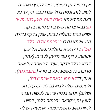
אין בכחו ליתן בעצמו, יראה לקבץ מאחרים
לסיע לזה. וכמה גדול שכרו עבור זה, לך נא
ראה מה דאיתא
ביורה דעה, סימן רמט סעיף
טו
: גבאי צדקה שיש בידם מעות צדקה
ישיאו בהם בתולות עניות, שאין צדקה גדולה
מזו. ואיתא גם כן
ב"חכמת אדם" כלל
קמ"ה
: דלהשיא בתולות עניות, וכל שכן
יתומות, עדיף טפי מליתן לעניים. [אחד,
דהוא בכלל צדקה. ועוד, ד
בֹ
שתה של אשה
מרובה, כדמשמע הכל בגמרא (
כתובות סז
).
ועוד, ד"
לא תהו בראה לשבת יצרה
",
ולפעמים יכולה לבוא גם לידי קלקול, חס
ושלום]. ונהגו בכמה עיירות לעשות חברה
לענין זה, ונקראת "הכנסת כלה", דהיינו
להיות סיוע להשיא יתומה, או אפילו יש לה