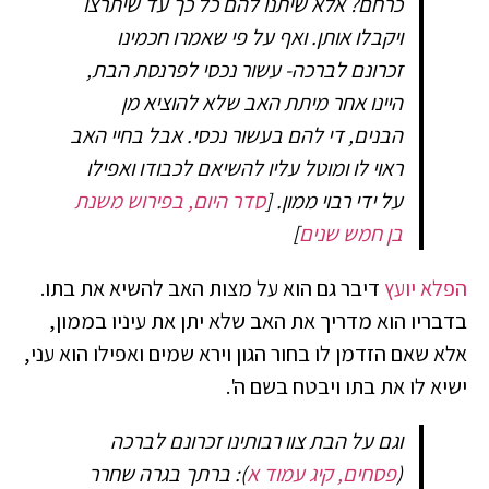
כרחם? אלא שיתנו להם כל כך עד שיתרצו
ויקבלו אותן. ואף על פי שאמרו חכמינו
זכרונם לברכה- עשור נכסי לפרנסת הבת,
היינו אחר מיתת האב שלא להוציא מן
הבנים, די להם בעשור נכסי. אבל בחיי האב
ראוי לו ומוטל עליו להשיאם לכבודו ואפילו
על ידי רבוי ממון.
[
סדר היום, בפירוש משנת
בן חמש שנים
]
הפלא יועץ
דיבר גם הוא על מצות האב להשיא את בתו.
בדבריו הוא מדריך את האב שלא יתן את עיניו בממון,
אלא שאם הזדמן לו בחור הגון וירא שמים ואפילו הוא עני,
ישיא לו את בתו ויבטח בשם ה'.
וגם על הבת צוו רבותינו זכרונם לברכה
(
פסחים, קיג עמוד א
): ברתך בגרה שחרר