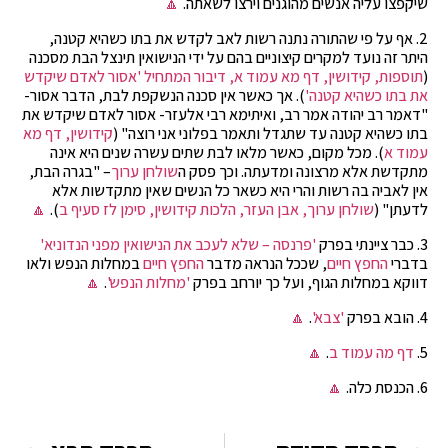
שיקפצו עליה אנשים מהוגנים וירצו לשאתה.
🔼
2. אף על פי שהתורה נתנה רשות לאב לקדש את בתו כשהיא קטנה,
היתר זה נועד למקרים קיצוניים בהם על ידי הנישואין תינצל הבת מסכנה
(
תוספות, קידושין, דף מא עמוד א, דיבור המתחיל 'אסור לאדם שיקדש
את בתו כשהיא קטנה'
). אך כאשר אין סכנה הנשקפת לבת, הדבר אסור-
"דאמר רב יהודה אמר רב, ואיתימא רבי אלעזר- אסור לאדם שיקדש את
בתו כשהיא קטנה עד שתגדל ותאמר בפלוני אני רוצה" (
קידושין, דף מא
עמוד א
). מכל מקום, כאשר מלאו לבת שתים עשרה שנים היא אינה
מתקדשת אלא מרצונה ומדעתה. וכך פסק ה
שולחן ערוך
– "בגרה הבת,
אין לאביה בה רשות והרי היא כשאר כל הנשים שאין מתקדשות אלא
לדעתן" (
שולחן ערוך, אבן העזר, הלכות קידושין, סימן לז סעיף ב
).
🔼
3. כבר ציינתי בפרק
'פרנסה – שלא לעכב את הנישואין מפני הנדוניא'
בדברי
החפץ חיים
, שככל הנראה מדבר
החפץ חיים
במחלות הנפש ולאו
דווקא במחלות הגוף, ועל כך יורחב בפרק
'מחלות הנפש'
.
🔼
4. הובא בפרק
'צבא'
.
🔼
5.
דף מה עמוד ב
.
🔼
6. הכנסת כלה.
🔼