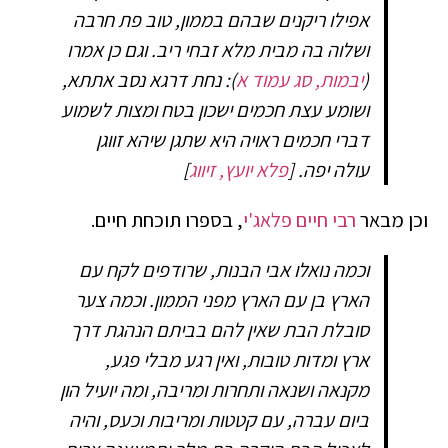
אפילו ריקנים שבהם בממון, טוב פת חרבה
ושלוה בה מבית מלא זבחי ריב. וגם כן אמרו
(
יבמות, סג עמוד א
): נחת דרגא נסב אתתא,
ושומע עצת חכמים ישכון בטח ומצות לשמוע
דברי חכמים ראויה היא שתגן שיהא זווגן
עולה יפה.
[
פלא יועץ, זיווג
]
וכן מבאר
רבי חיים פלאג'י
, בספרו תוכחת חיים.
וכמה נואלו אבי הבנות, שרודפים לקח עם
הארץ בן עם הארץ מפני הממון. וכמה צער
סובלת הבת שאין להם בביתם הנהגת דרך
ארץ ומדות טובות, ואין רגע מבלי פגע,
מקנאה ושנאה ותחרות ומריבה, ומה יועיל הון
ביום עברה, עם קטטות ומריבות וכעס, והיה