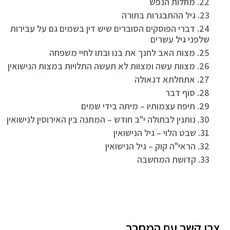
22. מחלות הנפש
23. גיל ההתבגרות בתורה
24. דברי הפוסקים הסוברים שיש דין בשמים גם על עבירות
שלפני גיל עשרים
25. מצות האב לחנך את בנו ובתו לחיי משפחה
26. מצוות עשה ומצוות לא תעשה התלויות במצות הנישואין
27. אתחלתא דגאולה
28. סוף דבר
29. תיפח עצמותיו – מיתה בידי שמים
30. נותנין לבתולה י"ב חודש – המתנה בין האירוסין לנישואין
31. שבט הלוי – גיל הנישואין
32. הראי"ה קוק – גיל הנישואין
33. קדושת המחשבה
צרו קשר עם המחבר