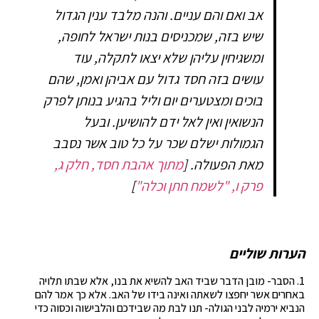
אב ואם והם עניים. והנה מלבד ענין הגדול
שיש בזה, שמכניסים בנות ישראל לחופה,
ומשגיחין עליהן שלא יצאו לתקלה, עוד
עושים בזה חסד גדול עם אביהן ואמן, שהם
בוכים ומצטערים יום וליל בהגיע בנותן לפרק
הנשואין ואין לאל ידם להושיען. ובעל
הגמולות ישלם שכר על כל טוב אשר נסבב
מאת הפעולה.
[
מתוך אהבת חסד, חלק ג,
פרק ו, "לשמח חתן וכלה"
]
הערות שוליים
1. הסבר- מובן הדבר שביד האב להשיא את בנו, אלא שבתו תלויה
באחרים אשר יחפצו לשאתה ואינה בידו של האב. אלא כך אמר להם
הנביא ירמיה לבני הגולה- תנו לבת מה שבידכם והלבישוה וכסוה כדי