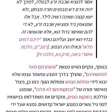
אסור להוציא שכבת זרע לבטלה, לפיכך לא
יהיה אדם דש מבפנים וזורה מבחוץ, ולא
ישא קטנה שאינה ראויה לילד. אבל אלו
שמנאפין ביד ומוציאין שכבת זרע, לא די
להם שאיסור גדול הוא, אלא שהעושה זה
בנדוי הוא יושב ועליהם נאמר '
ידיכם דמים
מלאו
' וכאילו הרג הנפש.
[
רמב"ם, הלכות
איסורי ביאה, פרק כא, הלכה יח
]
בנוסף, מקיים האיש מצוות "
ונשמרתם מאד
לנפשותיכם
", שהולך בדרך הטבע ומשמר עצמו שלא
יבוא לידי
מחלות הנפש
ומחלות הגוף. כמו כן, ניצול
מאיסור תורה של "
ובחֻקותיהם לא תלכו
", שנמנע
מללכת
בחוקות הגוים
, ומקדים את השתדלותו בנישואיו
לפני גיל עשרים כמנהג ישראל קדושים. נמצא שעל ידי
הקדמת הנישואין לפני עשרים, מקיים האיש שלוש מצוות