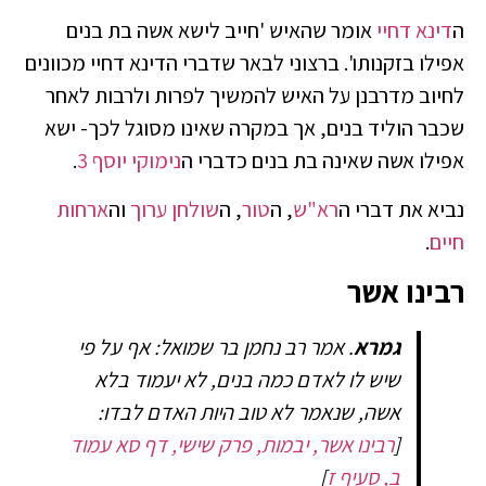
ה
דינא דחיי
אומר שהאיש 'חייב לישא אשה בת בנים
אפילו בזקנותו'. ברצוני לבאר שדברי הדינא דחיי מכוונים
לחיוב מדרבנן על האיש להמשיך לפרות ולרבות לאחר
שכבר הוליד בנים, אך במקרה שאינו מסוגל לכך- ישא
אפילו אשה שאינה בת בנים כדברי ה
נימוקי יוסף
3
.
נביא את דברי ה
רא"ש
, ה
טור
, ה
שולחן ערוך
וה
ארחות
חיים
.
רבינו אשר
גמרא
. אמר רב נחמן בר שמואל: אף על פי
שיש לו לאדם כמה בנים, לא יעמוד בלא
אשה, שנאמר לא טוב היות האדם לבדו:
[
רבינו אשר, יבמות, פרק שישי, דף סא עמוד
ב, סעיף ז
]