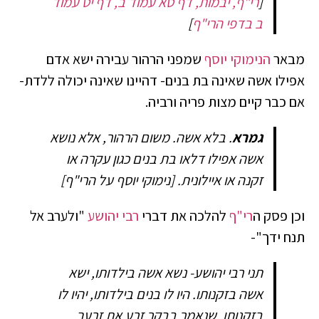
[
רי"ף, יבמות, דף סא עמוד ב, דף יט עמוד
ב בדפי הרי"ף
]
מבאר
הנימוקי יוסף
שמפני הרהור עבירה ישא אדם
אפילו אשה שאינה בת בנים- דהיינו שאינה יכולה ללדת-
אם כבר קיים מצות פריה ורביה.
גמרא
. בלא אשה. משום הרהור, אלא נושא
אשה אפילו דלאו בת בנים כגון עקרה או
זקנה או איילונית.
[נימוקי יוסף על הרי"ף]
וכן פסק ה
רי"ף
להלכה את דברי
רבי יהושע
"ולערב אל
תנח ידך"-
תני רבי יהושע- נשא אשה בילדותו, ישא
אשה בזקנותו. היו לו בנים בילדותו, יהיו לו
בזקנותו, שנאמר בבקר זרע את זרעך