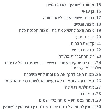
15. איחור הנישואין – מנהג הגויים
16. בן עזאי
17. דחיית נישואין עבור לימוד תורה
18. מצות הנשים
19. מצות האב להשיא את בתו ומצות הכנסת כלה
20. דרך הטבע
21. קדושת הברית
22. מחלות הנפש
23. גיל ההתבגרות בתורה
24. דברי הפוסקים הסוברים שיש דין בשמים גם על עבירות
שלפני גיל עשרים
25. מצות האב לחנך את בנו ובתו לחיי משפחה
26. מצוות עשה ומצוות לא תעשה התלויות במצות הנישואין
27. אתחלתא דגאולה
28. סוף דבר
29. תיפח עצמותיו – מיתה בידי שמים
30. נותנין לבתולה י"ב חודש – המתנה בין האירוסין לנישואין