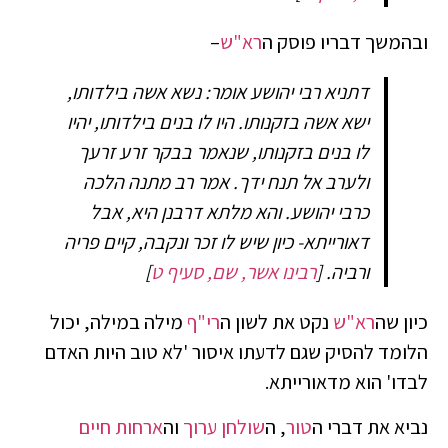
ובהמשך דבריו פוסק ה
רא"ש
–
דתניא רבי יהושע אומר: נשא אשה בילדותו,
ישא אשה בזקנותו. היו לו בנים בילדותו, יהיו
לו בנים בזקנותו, שנאמר בבקר זרע זרעך
ולערב אל תנח ידך. אמר רב מתנה הלכה
כרבי יהושע. והא מלתא דרבנן היא, אבל
דאורייתא- כיון שיש לו זכר ונקבה, קיים פריה
ורביה.
[
רבינו אשר, שם, סעיף ט
]
כיון שה
רא"ש
נקט את לשון ה
רי"ף
מילה במילה, יכול
הלומד להסיק שגם לדעתו איסור 'לא טוב היות האדם
לבדו' הוא מדאורייתא.
נביא את דברי ה
טור
, ה
שולחן ערוך
וה
ארחות חיים