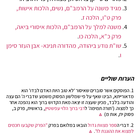
מגיד משנה על הרמב"ם, נשים, הלכות אישות,
פרק ט"ו, הלכה ז
.
משנה למלך על הרמב"ם, הלכות איסורי ביאה,
פרק כ"א, הלכה כו
.
שו"ת נודע ביהודה, מהדורה תנינא- אבן העזר סימן
ו
.
הערות שוליים
1. הפוסקים אשר סוברים שאיסור 'לא טוב היות האדם לבדו' הוא
מדאורייתא, הבינו שאף על פי שמלשון הפסוק משמע שדברי ה' הם עצה
והודעה בלבד, מכיון שעצה זו יצאה מאת הקדוש ברוך הוא נהפכה אחר
כך למצוה. ('תורה תמימה' ל
רבי ברוך הלוי עפשטיין
, בראשית, פרק ב,
פסוק יח, אות מ)
🔼
2. דברי ה
ספר מצוות גדול
הובאו במלואם בפרק
"הפרק שקבעו חכמים
למצוא את ההוגנת לו"
.
🔼