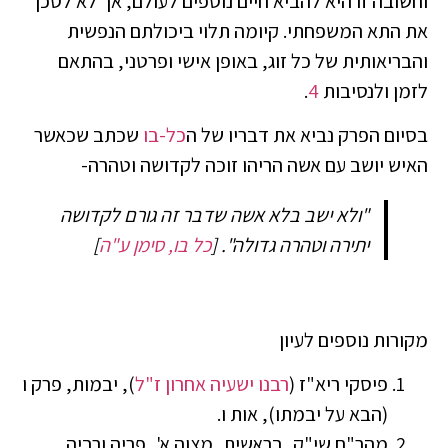
וחשובה זו היא להביא חיים נוספים לעולם, אך לא לסכן
את התא המשפחתי. קיומה תלוי ביכולתם הנפשית
והבריאותית של כל זוג, באופן אישי ופרטני, בהתאם
לזמן ולנסיבות
4
.
בסיום הפרק נביא את דבריו של ה
כל-בו
שכתב שכאשר
האיש יושב עם אשה הריהו זוכה לקדושה וטהרה-
"ולא ישב בלא אשה שדבר זה גורם לקדושה
יתירה וטהרה גדולה".
[
כל בו, סימן ע"ה
]
מקורות נוספים לעיון
פיסקי ריא"ז (
רבנו ישעיה אחרון ז"ל
), יבמות, פרק ו
(הבא על יבמתו), אות ו.
מהר"ם שי"ק, בראשית, מצוה א', פריה ורביה.