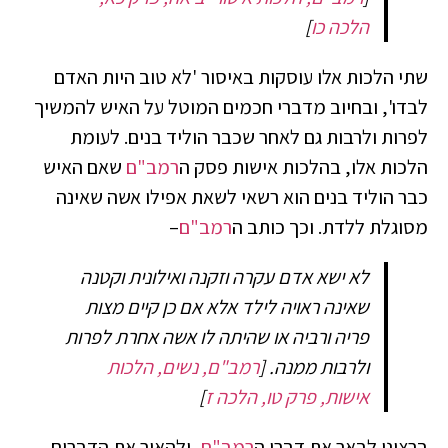
הלכה כו
]
שתי הלכות אלו עוסקות באיסור 'לא טוב היות האדם
לבדו', ובחיוב מדברי חכמים המוטל על האיש להמשיך
לפרות ולרבות גם לאחר שכבר הוליד בנים. לעומת
הלכות אלו, בהלכות אישות פסק ה
רמב"ם
שאם האיש
כבר הוליד בנים הוא רשאי לשאת אפילו אשה שאינה
מסוגלת ללדת. וכך כותב ה
רמב"ם
–
לא ישא אדם עקרה וזקנה ואילונית וקטנה
שאינה ראויה לילד אלא אם כן קיים מצות
פריה ורביה או שהיתה לו אשה אחרת לפרות
ולרבות ממנה.
[
רמב"ם, נשים, הלכות
אישות, פרק טו, הלכה ז
]
ברצוני לבאר את דברי ה
רמב"ם
, ולהאיר את הדברים