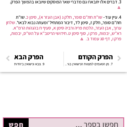
3. דברים אלו יתבארו גם מדברי שאר הפוסקים שיובאו בהמשך הפרק.
🔼
4. עיין עוד-
שו"ת חת"ם סופר, חלק ג (אבן העזר א), סימן כ
. שו"ת
חת"ם סופר, חלק ז, סימן לד, דיבור המתחיל 'ומעתה נבוא לבאר'.
שלחן
ערוך, אבן העזר, הלכות פריה ורביה סימן א, סעיף ח בהגהות הרמ"א
.
רא"ש, יבמות, פרק ו, סוף סימן ט
.
חידושי הריטב"א על הש"ס, יבמות,
פרק ו, דף סג עמוד ב.
🔼
הפרק הקודם
הפרק הבא
7. מן הטעמים למצוות הנישואין בגיל י"ח שנים
9. צבא ונישואין ביהדות
חפש