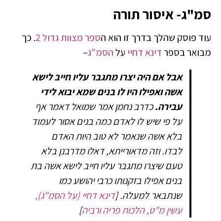
סמ"ג- איסור תורה
עוד פוסק שהלך בדרך זו הוא ה
ספר מצוות גדול
2
. כך
מבואר בספר
דינא דחיי
על
הסמ"ג
–
אבל אם היה יצרו מתגבר עליו חייב לישא
אשה ואפילו היו לו בנים שמא יבוא לידי
עבירה.
כדרב נחמן אמר שמואל דאמר אף
על פי שיש לו לאדם כמה בנים אסור לעמוד
בלא אשה שנאמר לא טוב היות האדם
לבדו. וזה מדאורייתא, דאלו מדרבנן בלא
טעם שיצרו מתגבר עליו חייב לישא אשה בת
בנים אפילו בזקנותו כרבי יהושע כמו
שנתבאר למעלה.
[
דינא דחיי (על הסמ"ג),
עשין מ"ט, הלכות פריה ורביה
]