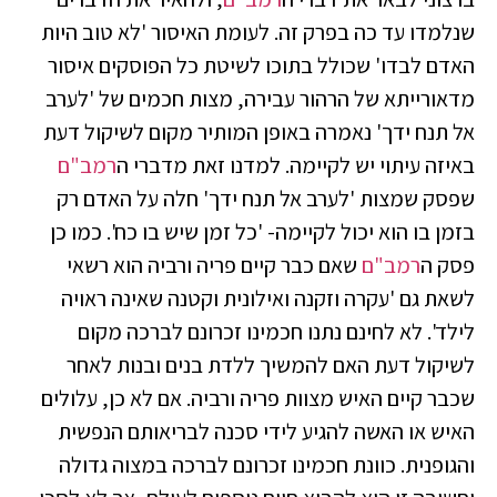
שנלמדו עד כה בפרק זה. לעומת האיסור 'לא טוב היות
האדם לבדו' שכולל בתוכו לשיטת כל הפוסקים איסור
מדאורייתא של הרהור עבירה, מצות חכמים של 'לערב
אל תנח ידך' נאמרה באופן המותיר מקום לשיקול דעת
באיזה עיתוי יש לקיימה. למדנו זאת מדברי ה
רמב"ם
שפסק שמצות 'לערב אל תנח ידך' חלה על האדם רק
בזמן בו הוא יכול לקיימה- 'כל זמן שיש בו כח'. כמו כן
פסק ה
רמב"ם
שאם כבר קיים פריה ורביה הוא רשאי
לשאת גם 'עקרה וזקנה ואילונית וקטנה שאינה ראויה
לילד'. לא לחינם נתנו חכמינו זכרונם לברכה מקום
לשיקול דעת האם להמשיך ללדת בנים ובנות לאחר
שכבר קיים האיש מצוות פריה ורביה. אם לא כן, עלולים
האיש או האשה להגיע לידי סכנה לבריאותם הנפשית
והגופנית. כוונת חכמינו זכרונם לברכה במצוה גדולה